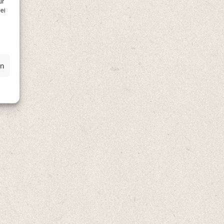
ür
ei
en