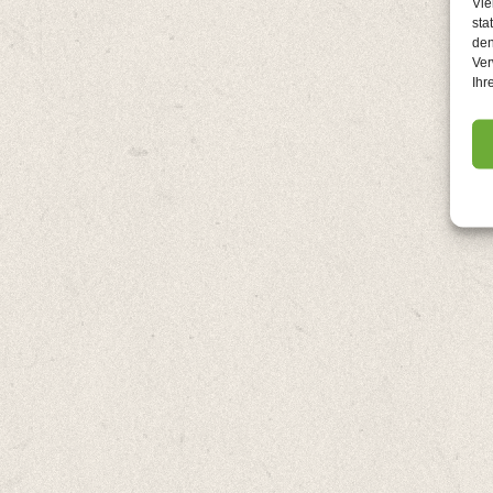
Vie
sta
den
Ver
Ihr