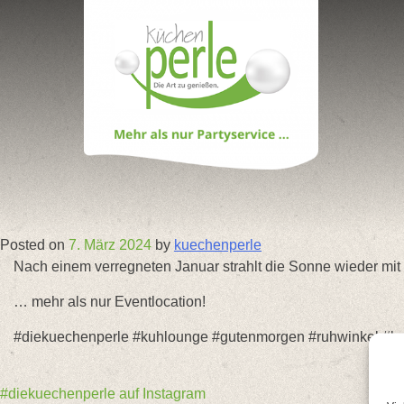
Skip
to
content
Posted on
7. März 2024
by
kuechenperle
Nach einem verregneten Januar strahlt die Sonne wieder mit 
… mehr als nur Eventlocation!
#diekuechenperle #kuhlounge #gutenmorgen #ruhwinkel #boc
Beitragsnavigation
#diekuechenperle auf Instagram