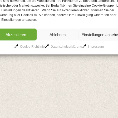
le sind notwendig, um die Website und ihre Funktionen zu betreiben, andere sind f
tistische oder Marketingzwecke. Bei Bedarf können Sie einzelne Cookie-Gruppen b
 Einstellungen deaktivieren. Wenn Sie auf akzeptieren klicken, stimmen Sie der
wendung aller Cookies zu. Sie können jederzeit Ihre Einwilligung widerrufen oder
AGB
Kontakt
Impressum
Datenschutzerklärung
Cookie-Richtlinie
e Einstellungen anpassen.
Akzeptieren
Ablehnen
Einstellungen anseh
Cookie-Richtlinie
Datenschutzerklärung
Impressum