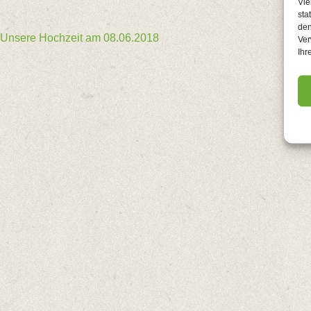
Vie
sta
den
Beitragsnavigation
Unsere Hochzeit am 08.06.2018
Ver
Ihr