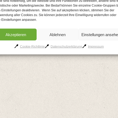
le sind notwendig, um die Website und ihre Funktionen zu betreiben, andere sind f
tistische oder Marketingzwecke. Bei Bedarf können Sie einzelne Cookie-Gruppen b
 Einstellungen deaktivieren. Wenn Sie auf akzeptieren klicken, stimmen Sie der
wendung aller Cookies zu. Sie können jederzeit Ihre Einwilligung widerrufen oder
e Einstellungen anpassen.
Akzeptieren
Ablehnen
Einstellungen anseh
AGB
Kontakt
Impressum
Datenschutzerklärung
Cookie-Richtlinie
Cookie-Richtlinie
Datenschutzerklärung
Impressum