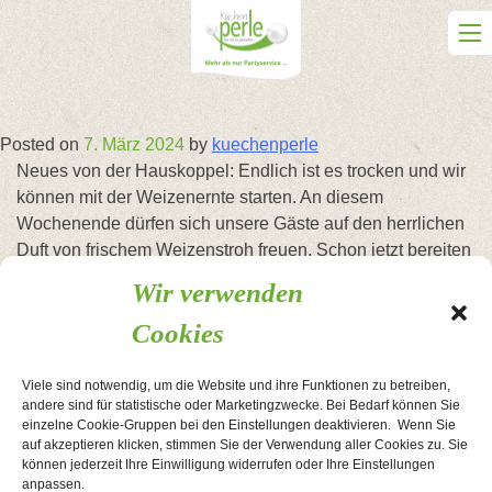
Skip
to
content
Posted on
7. März 2024
by
kuechenperle
Neues von der Hauskoppel: Endlich ist es trocken und wir
können mit der Weizenernte starten. An diesem
Wochenende dürfen sich unsere Gäste auf den herrlichen
Duft von frischem Weizenstroh freuen. Schon jetzt bereiten
wir uns auf die nächste Ernte vor. Nachdem wir in den
Wir verwenden
nächsten Tagen eine Zwischenfrucht säen, legen wir im
Cookies
Frühjahr Mais für die Ernte im Herbst 2024.
#mehralsnurpartyservice #mehralsnureventlocation
Viele sind notwendig, um die Website und ihre Funktionen zu betreiben,
#diekuechenperle #kuhlounge #weizenernte2023
andere sind für statistische oder Marketingzwecke. Bei Bedarf können Sie
#landleben #dorfgeschichten #wirliebenlandwirtschaft
einzelne Cookie-Gruppen bei den Einstellungen deaktivieren. Wenn Sie
auf akzeptieren klicken, stimmen Sie der Verwendung aller Cookies zu. Sie
#unserebauern #bauernsh #landwirtschaftistleidenschaft
können jederzeit Ihre Einwilligung widerrufen oder Ihre Einstellungen
#frischesstroh
anpassen.