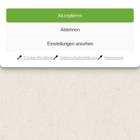
Beitragsnavigation
Akzeptieren
#diekuechenperle auf
#kuhlounge auf Instagram
Instagram
Ablehnen
Einstellungen ansehen
AGB
Kontakt
Impressum
Datenschutzerklärung
Cookie-Richtlinie
Cookie-Richtlinie
Datenschutzerklärung
Impressum