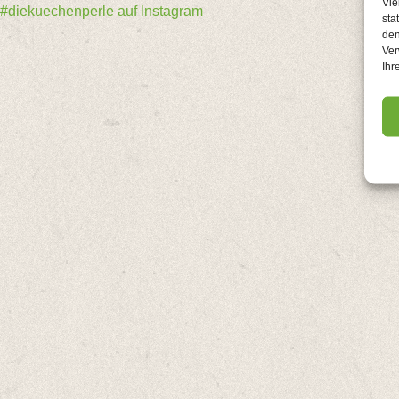
Vie
Beitragsnavigation
#diekuechenperle auf Instagram
sta
den
Ver
Ihr