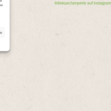
ür
#diekuechenperle auf Instagram
ei
en