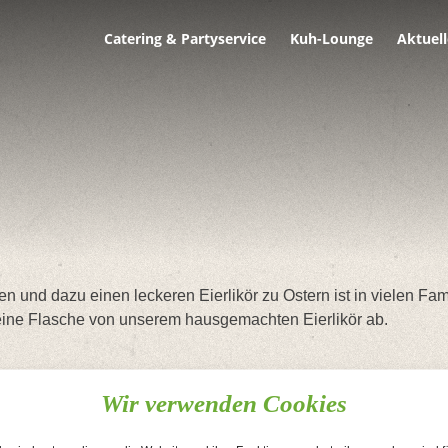
Catering & Partyservice
Kuh-Lounge
Aktuell
 und dazu einen leckeren Eierlikör zu Ostern ist in vielen Famil
eine Flasche von unserem hausgemachten Eierlikör ab.
erlikoer #kuchen #wankendorf #ruhwinkel #bornhoeved #trappe
Wir verwenden Cookies