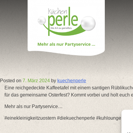
Skip
to
content
Posted on
7. März 2024
by
kuechenperle
Eine reichgedeckte Kaffeetafel mit einem santigen Rüblikuchen
für das gemeinsame Osterfest? Kommt vorbei und holt euch 
Mehr als nur Partyservice…
#einekleinigkeitzuostern #diekuechenperle #kuhlounge #ei