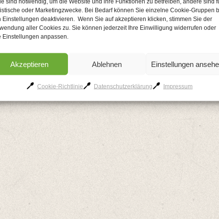
le sind notwendig, um die Website und ihre Funktionen zu betreiben, andere sind f
tistische oder Marketingzwecke. Bei Bedarf können Sie einzelne Cookie-Gruppen b
 Einstellungen deaktivieren. Wenn Sie auf akzeptieren klicken, stimmen Sie der
wendung aller Cookies zu. Sie können jederzeit Ihre Einwilligung widerrufen oder
e Einstellungen anpassen.
AGB
Kontakt
Impressum
Datenschutzerklärung
Cookie-Richtlinie
Akzeptieren
Ablehnen
Einstellungen anseh
Cookie-Richtlinie
Datenschutzerklärung
Impressum