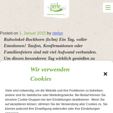
Skip
to
content
Posted on
1. Januar 2015
by
stefan
Ruhwinkel-Bockhorn (ls/lm) Ein Tag, voller
Emotionen! Taufen, Konfirmationen oder
Familienfeiern sind mit viel Aufwand verbunden.
Um diesen besonderen Tag wirklich genießen zu
können, organisiert das Team der „Küchenperle“ den
Wir verwenden
kompletten Service.
Cookies
„Bei uns hat der Kunde höchste Priorität, daher tun wir
alles, um ihn zu entlasten. Im Vorfeld suchen wir für Sie die
Viele sind notwendig, um die Website und ihre Funktionen zu betreiben,
richtige Location. Ob es der eigene Garten oder unsere
andere sind für statistische oder Marketingzwecke. Bei Bedarf können Sie
Eventlocation, die ,Kuhlounge’ ist“, erklärt Britta Müller,
einzelne Cookie-Gruppen bei den Einstellungen deaktivieren. Wenn Sie
auf akzeptieren klicken, stimmen Sie der Verwendung aller Cookies zu. Sie
Inhaberin der Küchenperle. Aber auch
können jederzeit Ihre Einwilligung widerrufen oder Ihre Einstellungen
Dekorationsvorschläge, passend zu dem jeweiligen