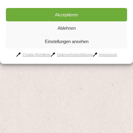
AGB
Kontakt
Impressum
Datenschutzerklärung
Cookie-Richtlinie
Akzeptieren
Ablehnen
Einstellungen ansehen
Cookie-Richtlinie
Datenschutzerklärung
Impressum