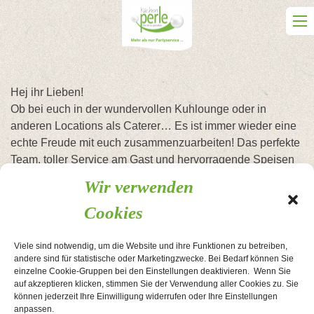
Skip
to
content
Hej ihr Lieben!
Ob bei euch in der wundervollen Kuhlounge oder in
anderen Locations als Caterer… Es ist immer wieder eine
echte Freude mit euch zusammenzuarbeiten! Das perfekte
Team, toller Service am Gast und hervorragende Speisen
begeistern mich immer und immer wieder!
Wir verwenden
Auf viele weitere gemeinsame Jahre‘ 🥰🥰
Cookies
Euer DJ Maik Busemann
Viele sind notwendig, um die Website und ihre Funktionen zu betreiben,
andere sind für statistische oder Marketingzwecke. Bei Bedarf können Sie
einzelne Cookie-Gruppen bei den Einstellungen deaktivieren. Wenn Sie
Beitragsnavigation
50. Geburtstag
Unsere Hochzeit
auf akzeptieren klicken, stimmen Sie der Verwendung aller Cookies zu. Sie
können jederzeit Ihre Einwilligung widerrufen oder Ihre Einstellungen
anpassen.