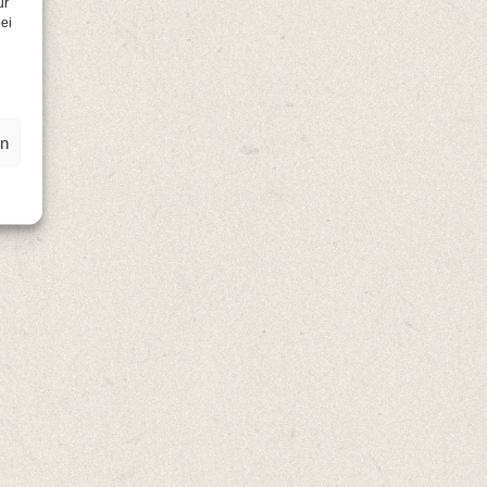
ür
ei
en