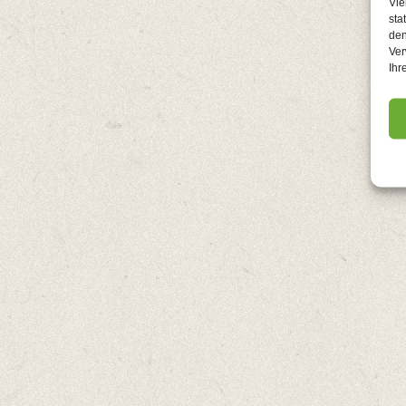
Vie
sta
den
Ver
Ihr