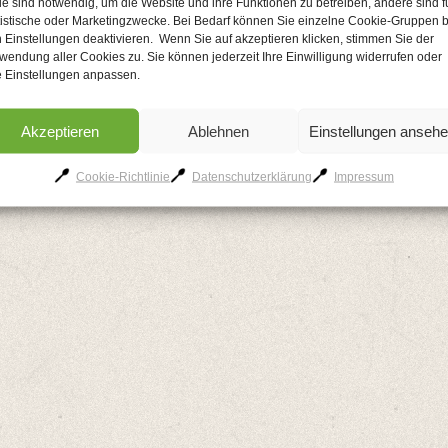
le sind notwendig, um die Website und ihre Funktionen zu betreiben, andere sind f
tistische oder Marketingzwecke. Bei Bedarf können Sie einzelne Cookie-Gruppen b
AGB
Kontakt
Impressum
Datenschutzerklärung
Cookie-Richtlinie
 Einstellungen deaktivieren. Wenn Sie auf akzeptieren klicken, stimmen Sie der
wendung aller Cookies zu. Sie können jederzeit Ihre Einwilligung widerrufen oder
e Einstellungen anpassen.
Akzeptieren
Ablehnen
Einstellungen anseh
Cookie-Richtlinie
Datenschutzerklärung
Impressum