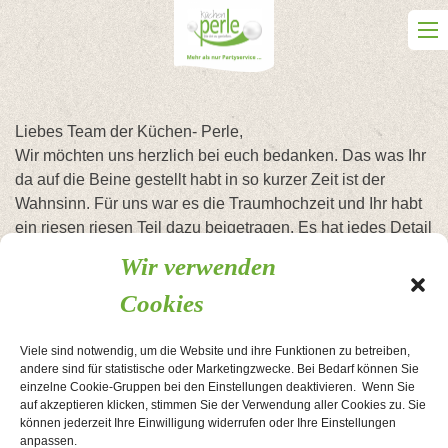
Skip
to
content
Liebes Team der Küchen- Perle,
Wir möchten uns herzlich bei euch bedanken. Das was Ihr
da auf die Beine gestellt habt in so kurzer Zeit ist der
Wahnsinn. Für uns war es die Traumhochzeit und Ihr habt
ein riesen riesen Teil dazu beigetragen. Es hat jedes Detail
gestimmt. Das Essen hat uns allen richtig gut geschmeckt.
Wir verwenden
Ich habe nur positives Feedback von unseren Gästen
Cookies
erhalten. Trotz eines Vorfalls waren alle professionell und
haben das Problem sofort behoben ohne das jemand was
mitbekommen hat. Die Location ist einzigartig und war für
Viele sind notwendig, um die Website und ihre Funktionen zu betreiben,
andere sind für statistische oder Marketingzwecke. Bei Bedarf können Sie
uns genau das richtige. Wir wissen gar nicht was wir
einzelne Cookie-Gruppen bei den Einstellungen deaktivieren. Wenn Sie
schreiben sollen weil wir so von euch begeistert sind.
auf akzeptieren klicken, stimmen Sie der Verwendung aller Cookies zu. Sie
Wie viele Sterne wir euch geben? Eine 1 mit unendlich
können jederzeit Ihre Einwilligung widerrufen oder Ihre Einstellungen
anpassen.
vielen Nullen.