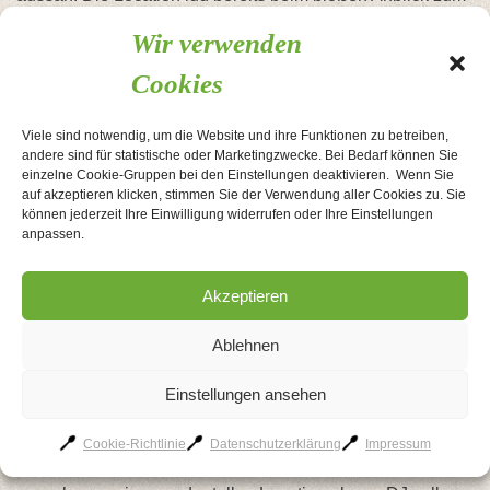
Wohlfühlen ein!
Wir verwenden
Weiterhin ist etwas abseits ein kleiner Raum, in dem
unsere Freunde ihre Kinder ganz unproblematisch
Cookies
schlafen legen konnten.
Das Team der Küchenperle hätte ebenso nicht besser sein
Viele sind notwendig, um die Website und ihre Funktionen zu betreiben,
können: Frau Müller ist einfallsreich und zuverlässig. Bei
andere sind für statistische oder Marketingzwecke. Bei Bedarf können Sie
einzelne Cookie-Gruppen bei den Einstellungen deaktivieren. Wenn Sie
der Abstimmung des Hochzeitsbuffets hielt sie fantastische
auf akzeptieren klicken, stimmen Sie der Verwendung aller Cookies zu. Sie
Kreationen bereit, die einfach alles andere als gewöhnlich
können jederzeit Ihre Einwilligung widerrufen oder Ihre Einstellungen
waren. So war das Buffet ein wahrer Genuss und darüber
anpassen.
hinaus noch so liebevoll dekoriert, dass es auch noch nach
Wochen von unseren Gästen in den höchsten Tönen
Akzeptieren
gelobt wird.
Das Service-Team war überaus aufmerksam und
Ablehnen
zuvorkommend, die Gläser waren stets gefüllt und auch
beim größten Stress (wie wir hinterher von Frau Müller mit
Einstellungen ansehen
einem Augenzwinkern erfuhren) hatten die Service-Kräfte
immer ein Lächeln parat.
Cookie-Richtlinie
Datenschutzerklärung
Impressum
Lediglich der DJ war an dem Abend eine Enttäuschung,