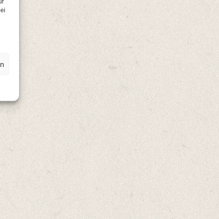
ür
ei
en