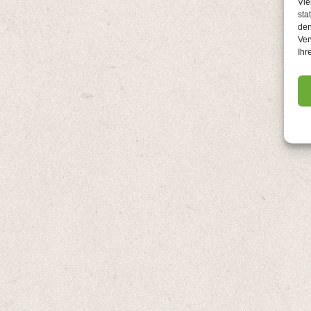
Vie
sta
den
Ver
Ihr