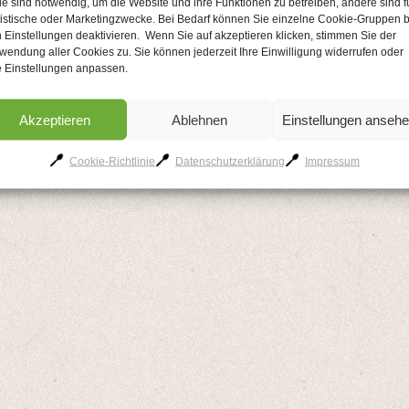
le sind notwendig, um die Website und ihre Funktionen zu betreiben, andere sind f
AGB
Kontakt
Impressum
Datenschutzerklärung
Cookie-Richtlinie
tistische oder Marketingzwecke. Bei Bedarf können Sie einzelne Cookie-Gruppen b
 Einstellungen deaktivieren. Wenn Sie auf akzeptieren klicken, stimmen Sie der
wendung aller Cookies zu. Sie können jederzeit Ihre Einwilligung widerrufen oder
e Einstellungen anpassen.
Akzeptieren
Ablehnen
Einstellungen anseh
Cookie-Richtlinie
Datenschutzerklärung
Impressum