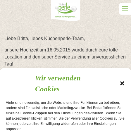
Skip
to
content
Liebe Britta, liebes Küchenperle-Team,
unsere Hochzeit am 16.05.2015 wurde durch eure tolle
Location und den super Service zu einem unvergesslichen
Tag!
Wir möchten uns ganz herzlich bei euch allen bedanken.
Wir verwenden
Alle Speisen und Getränke wurden nach unserem Wunsch
zusammengestellt
Cookies
und haben uns und die ganze Gesellschaft
dahinschwelgen lassen.
Viele sind notwendig, um die Website und ihre Funktionen zu betreiben,
Das freundliche Service-Team begeisterte alle Gäste und
andere sind für statistische oder Marketingzwecke. Bei Bedarf können Sie
hat keinen Wunsch offen gelassen.
einzelne Cookie-Gruppen bei den Einstellungen deaktivieren. Wenn Sie
auf akzeptieren klicken, stimmen Sie der Verwendung aller Cookies zu. Sie
Noch einmal vielen, vielen Dank für diesen
können jederzeit Ihre Einwilligung widerrufen oder Ihre Einstellungen
wunderschönen Tag!
anpassen.