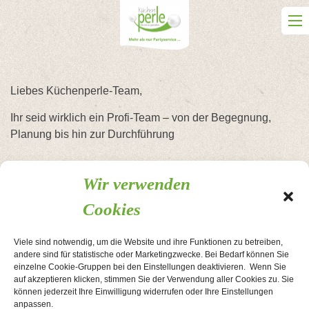
Skip
to
content
Liebes Küchenperle-Team,
Ihr seid wirklich ein Profi-Team – von der Begegnung,
Planung bis hin zur Durchführung
Beitragsnavigation
GARTENPARTY
Überraschungshochzeitsfest, in
Wir verwenden
der Planung getarnt als
Cookies
Sommerparty
Viele sind notwendig, um die Website und ihre Funktionen zu betreiben,
andere sind für statistische oder Marketingzwecke. Bei Bedarf können Sie
AGB
Kontakt
Impressum
Datenschutzerklärung
einzelne Cookie-Gruppen bei den Einstellungen deaktivieren. Wenn Sie
auf akzeptieren klicken, stimmen Sie der Verwendung aller Cookies zu. Sie
Cookie-Richtlinie
können jederzeit Ihre Einwilligung widerrufen oder Ihre Einstellungen
anpassen.