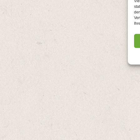
Vie
sta
den
Ver
Ihr