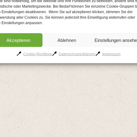
le sind notwendig, um die Website und ihre Funktionen zu betreiben, andere sind f
AGB
Kontakt
Impressum
Datenschutzerklärung
Cookie-Richtlinie
tistische oder Marketingzwecke. Bei Bedarf können Sie einzelne Cookie-Gruppen b
 Einstellungen deaktivieren. Wenn Sie auf akzeptieren klicken, stimmen Sie der
wendung aller Cookies zu. Sie können jederzeit Ihre Einwilligung widerrufen oder
e Einstellungen anpassen.
Akzeptieren
Ablehnen
Einstellungen anseh
Cookie-Richtlinie
Datenschutzerklärung
Impressum