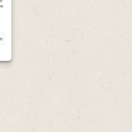
ür
ei
en