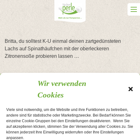
Skip
to
content
Britta, du solltest K-U einmal deinen zartgedünsteten
Lachs auf Spinathäufchen mit der oberleckeren
Zitronensoße probieren lassen …
Beitragsnavigation
Mir läuft das Wasser im Mund
Toller Web-Auftritt
Wir verwenden
zusammen
Cookies
AGB
Kontakt
Impressum
Datenschutzerklärung
Viele sind notwendig, um die Website und ihre Funktionen zu betreiben,
Cookie-Richtlinie
andere sind für statistische oder Marketingzwecke. Bei Bedarf können Sie
einzelne Cookie-Gruppen bei den Einstellungen deaktivieren. Wenn Sie
auf akzeptieren klicken, stimmen Sie der Verwendung aller Cookies zu. Sie
können jederzeit Ihre Einwilligung widerrufen oder Ihre Einstellungen
anpassen.